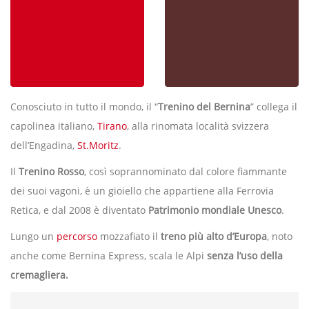
Conosciuto in tutto il mondo, il “
Trenino del Bernina
” collega il
capolinea italiano,
Tirano
, alla rinomata località svizzera
dell’Engadina,
St.Moritz
.
Il
Trenino Rosso
, così soprannominato dal colore fiammante
dei suoi vagoni, è un gioiello che appartiene alla Ferrovia
Retica, e dal 2008 è diventato
Patrimonio mondiale Unesco
.
Lungo un
percorso
mozzafiato il
treno più alto d’Europa
, noto
anche come Bernina Express, scala le Alpi
senza l’uso della
cremagliera.