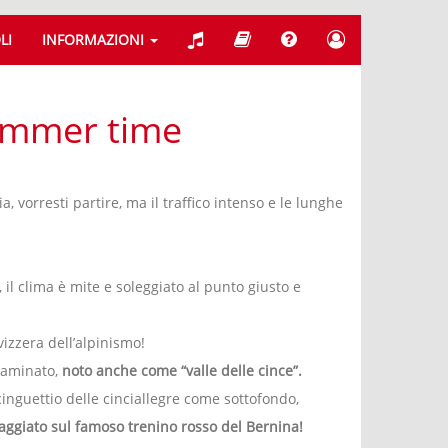
LI
INFORMAZIONI
 summer time
ia, vorresti partire, ma il traffico intenso e le lunghe
il clima è mite e soleggiato al punto giusto e
svizzera dell’alpinismo!
ntaminato,
noto anche come “valle delle cince”.
 cinguettio delle cinciallegre come sottofondo,
iaggiato sul famoso trenino rosso del Bernina!