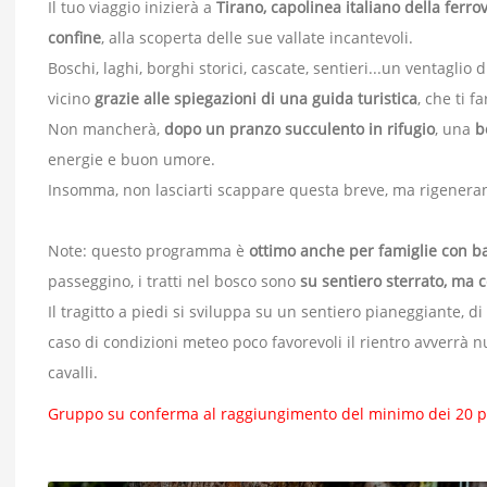
Il tuo viaggio inizierà a
Tirano, capolinea italiano della ferro
confine
, alla scoperta delle sue vallate incantevoli.
Boschi, laghi, borghi storici, cascate, sentieri...un ventagli
vicino
grazie alle spiegazioni di una guida turistica
, che ti 
Non mancherà,
dopo un pranzo succulento in rifugio
, una
b
energie e buon umore.
Insomma, non lasciarti scappare questa breve, ma rigenerante 
Note: questo programma è
ottimo anche per famiglie con b
passeggino, i tratti nel bosco sono
su sentiero sterrato, ma
Il tragitto a piedi si sviluppa su un sentiero pianeggiante, d
caso di condizioni meteo poco favorevoli il rientro avverrà 
cavalli.
Gruppo su conferma al raggiungimento del minimo dei 20 p