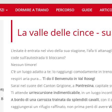
IZI
DORMIRE A TIRANO
PERCORSO
GUIDE
ARTICO
La valle delle cince -
L’estate è entrata nel vivo della sua stagione, l'afa ti attanagl
code sull’autostrada ti bloccano?
Nessun timore!
C’è un luogo adatto a te: lo raggiungi comodamente in treno, 
respiri aria pura...
Ti do il Benvenuto in Val Roseg!
Sarai nel cuore del Canton Grigione, a
Pontresina
, capitale 
seg
Ti attende
un'escursione indimenticabile
, in un luogo inco
l Bernina
A bordo di una carrozza trainata da splendidi cavalli
, con il
raggiungerai un rifugio raffinato, non prima però di avere
v