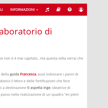
LI
INFORMAZIONI
laboratorio di
se non ti è mai capitato...ma questa volta vorrai che
 della
guida
Francesca
, puoi indossare i panni di
dovico il Moro e delle fortificazioni che fece
ti a destinazione
ti aspetta Inge
, ideatrice di
passo nella realizzazione di un quadro “en plein