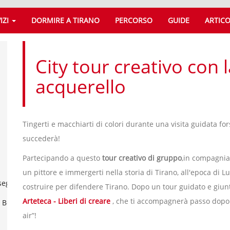
IZI
DORMIRE A TIRANO
PERCORSO
GUIDE
ARTICO
City tour creativo con 
acquerello
Tingerti e macchiarti di colori durante una visita guidata for
succederà!
Partecipando a questo
tour creativo di gruppo
,in compagnia
un pittore e immergerti nella storia di Tirano, all'epoca di Lu
seg
costruire per difendere Tirano. Dopo un tour guidato e giun
Arteteca - Liberi di creare
, che ti accompagnerà passo dopo 
l Bernina
air”!